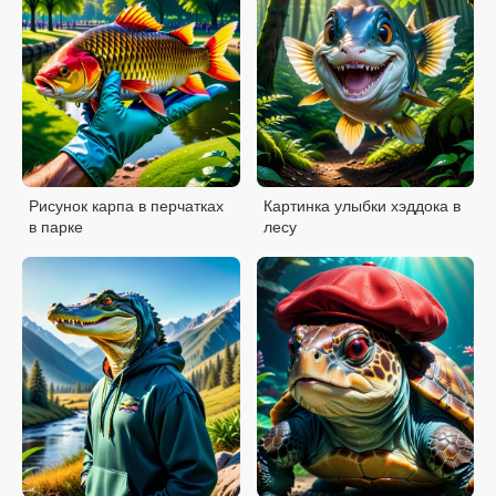
Рисунок карпа в перчатках
Картинка улыбки хэддока в
в парке
лесу