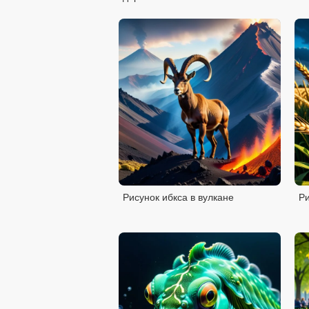
Рисунок ибкса в вулкане
Ри