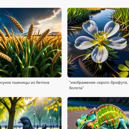
сунок пшеницы из бетона
"изображение серого брофута,
болота"