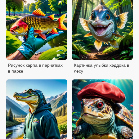
Рисунок карпа в перчатках
Картинка улыбки хэддока в
в парке
лесу