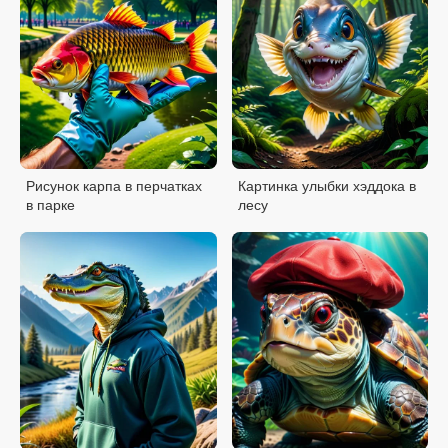
Рисунок карпа в перчатках
Картинка улыбки хэддока в
в парке
лесу