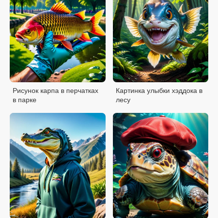
Рисунок карпа в перчатках
Картинка улыбки хэддока в
в парке
лесу