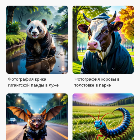
железнодорожных путях
Фотография крика
Фотография коровы в
гигантской панды в луже
толстовке в парке