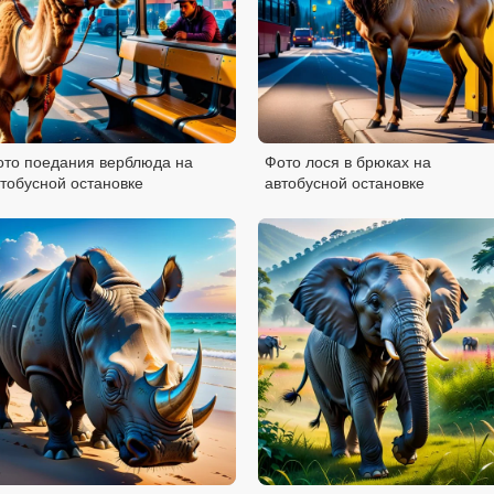
ото поедания верблюда на
Фото лося в брюках на
тобусной остановке
автобусной остановке