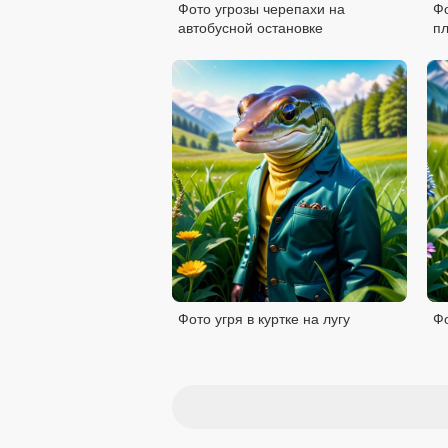
Фото угрозы черепахи на
Фо
автобусной остановке
п
Фото угря в куртке на лугу
Фо