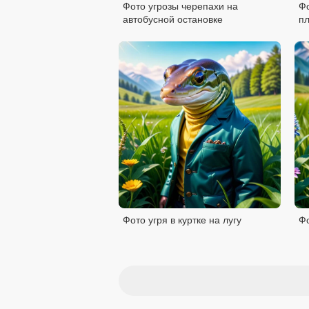
Фото угрозы черепахи на
Фо
автобусной остановке
п
Фото угря в куртке на лугу
Фо