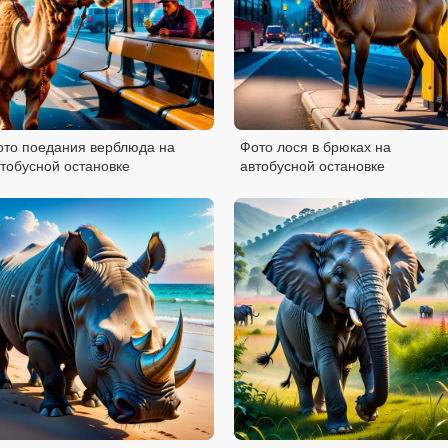
ото поедания верблюда на
Фото лося в брюках на
тобусной остановке
автобусной остановке