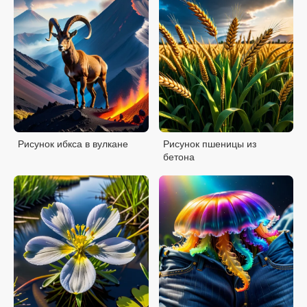
Рисунок ибкса в вулкане
Рисунок пшеницы из
бетона