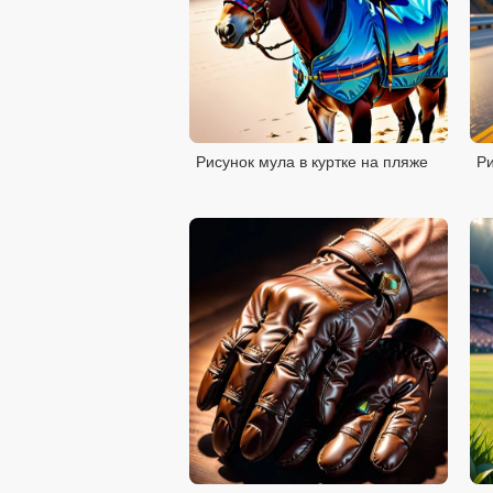
Рисунок мула в куртке на пляже
Ри