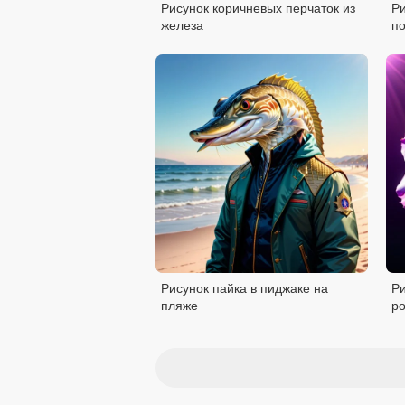
Рисунок коричневых перчаток из
Ри
железа
п
Рисунок пайка в пиджаке на
Р
пляже
р