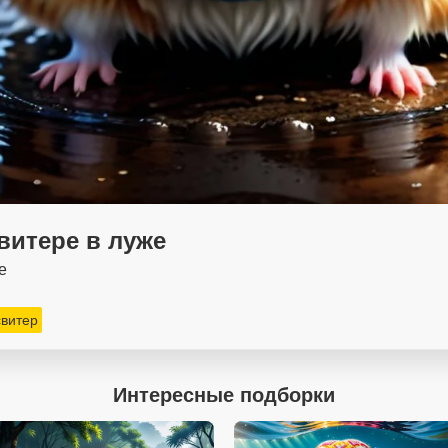
витере в луже
е
свитер
Интересные подборки