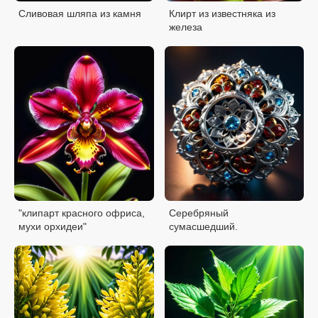
Сливовая шляпа из камня
Клирт из известняка из
железа
"клипарт красного офриса,
Серебряный
мухи орхидеи"
сумасшедший.