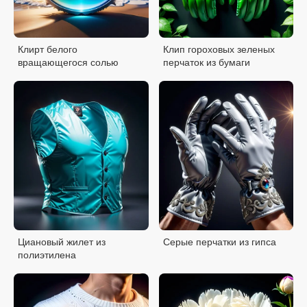
Клирт белого
Клип гороховых зеленых
вращающегося солью
перчаток из бумаги
Циановый жилет из
Серые перчатки из гипса
полиэтилена