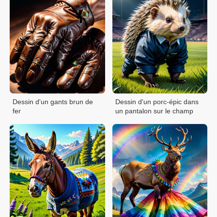
Dessin d'un gants brun de
Dessin d'un porc-épic dans
fer
un pantalon sur le champ