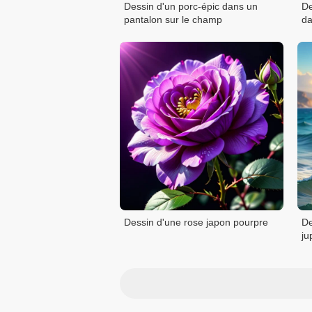
Dessin d'un porc-épic dans un
De
pantalon sur le champ
da
Dessin d'une rose japon pourpre
De
ju