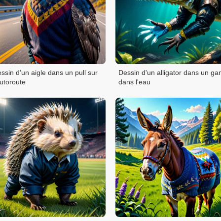
ssin d'un aigle dans un pull sur
Dessin d'un alligator dans un ga
autoroute
dans l'eau