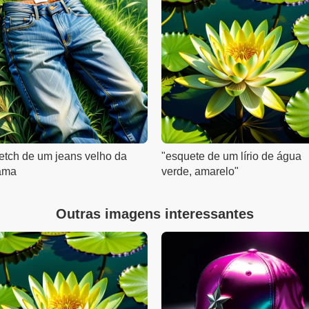
etch de um jeans velho da
"esquete de um lírio de água
ama
verde, amarelo"
Outras imagens interessantes