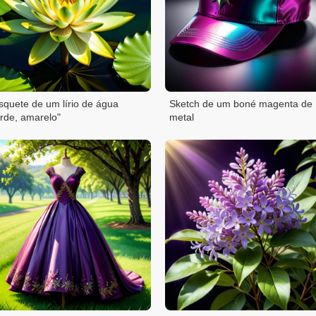
squete de um lírio de água
Sketch de um boné magenta de
rde, amarelo"
metal