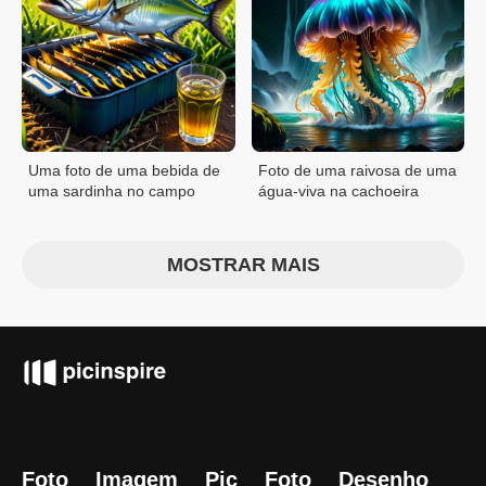
Uma foto de uma bebida de
Foto de uma raivosa de uma
uma sardinha no campo
água-viva na cachoeira
MOSTRAR MAIS
Foto
Imagem
Pic
Foto
Desenho