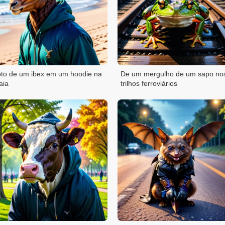
to de um ibex em um hoodie na
De um mergulho de um sapo no
aia
trilhos ferroviários