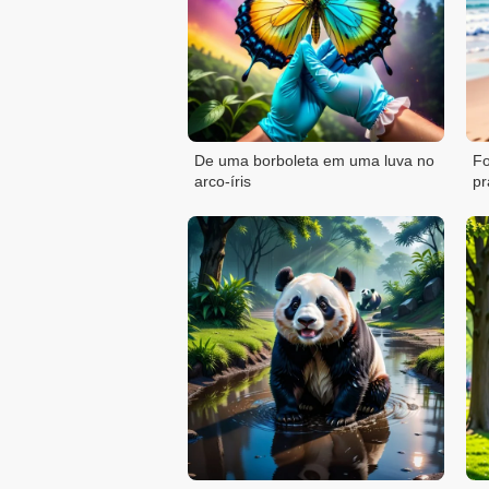
De uma borboleta em uma luva no
Fo
arco-íris
pr