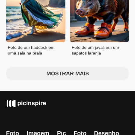
Foto de um haddock em
Foto de um javali em um
uma saia na praia
sapatos laranja
MOSTRAR MAIS
Foto
Imagem
Pic
Foto
Desenho