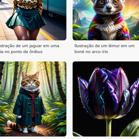
ustração de um jaguar em uma
Ilustração de um lémur em um
ia no ponto de ônibus
boné no arco-íris