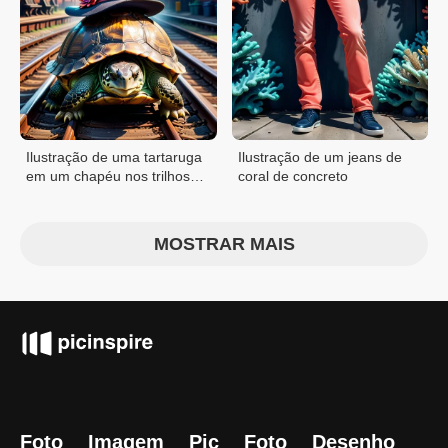
Ilustração de uma tartaruga
Ilustração de um jeans de
em um chapéu nos trilhos
coral de concreto
ferroviários
MOSTRAR MAIS
Foto
Imagem
Pic
Foto
Desenho