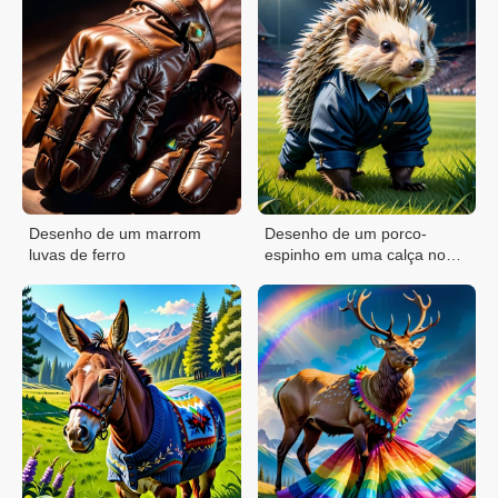
Desenho de um marrom
Desenho de um porco-
luvas de ferro
espinho em uma calça no
campo