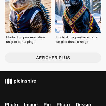
Photo d'un porc-épic dans
Photo d'une panthère dans
un gilet sur la plage
un gilet dans la neige
AFFICHER PLUS
Photo
Image
Pic
Photo
Dessin