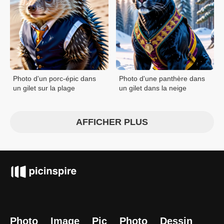
Photo d'un porc-épic dans
Photo d'une panthère dans
un gilet sur la plage
un gilet dans la neige
AFFICHER PLUS
Photo
Image
Pic
Photo
Dessin