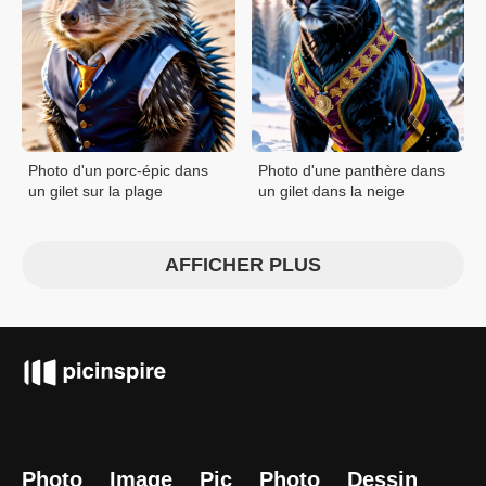
Photo d'un porc-épic dans
Photo d'une panthère dans
un gilet sur la plage
un gilet dans la neige
AFFICHER PLUS
Photo
Image
Pic
Photo
Dessin