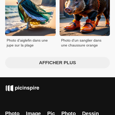
Photo d'aiglefin dans une
Photo d'un sanglier dans
jupe sur la plage
une chaussure orange
AFFICHER PLUS
Photo
Image
Pic
Photo
Dessin