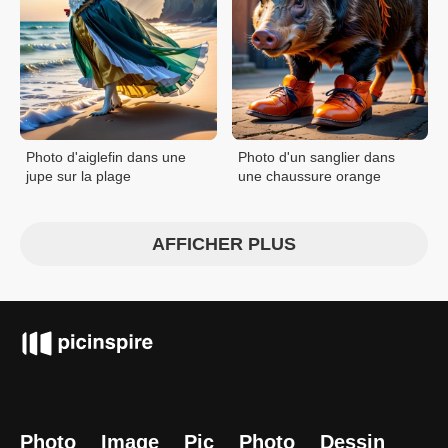
Photo d'aiglefin dans une
Photo d'un sanglier dans
jupe sur la plage
une chaussure orange
AFFICHER PLUS
Photo
Image
Pic
Photo
Dessin