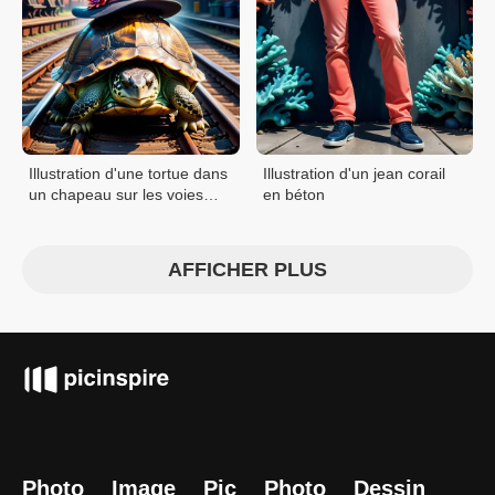
Illustration d'une tortue dans
Illustration d'un jean corail
un chapeau sur les voies
en béton
ferrées
AFFICHER PLUS
Photo
Image
Pic
Photo
Dessin