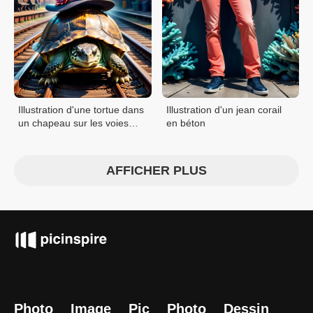
Illustration d'une tortue dans
Illustration d'un jean corail
un chapeau sur les voies
en béton
ferrées
AFFICHER PLUS
Photo
Image
Pic
Photo
Dessin