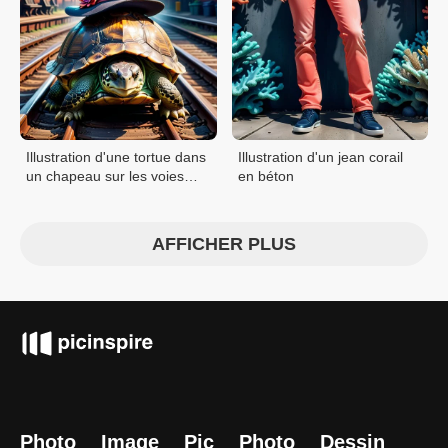
Illustration d'une tortue dans
Illustration d'un jean corail
un chapeau sur les voies
en béton
ferrées
AFFICHER PLUS
Photo
Image
Pic
Photo
Dessin