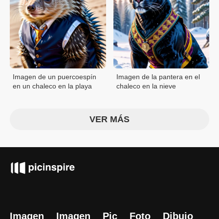
Imagen de un puercoespín
Imagen de la pantera en el
en un chaleco en la playa
chaleco en la nieve
VER MÁS
Imagen
Imagen
Pic
Foto
Dibujo