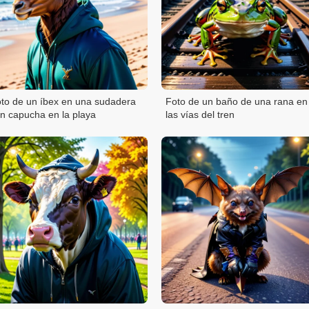
to de un íbex en una sudadera
Foto de un baño de una rana en
n capucha en la playa
las vías del tren