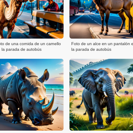
to de una comida de un camello
Foto de un alce en un pantalón 
 la parada de autobús
la parada de autobús