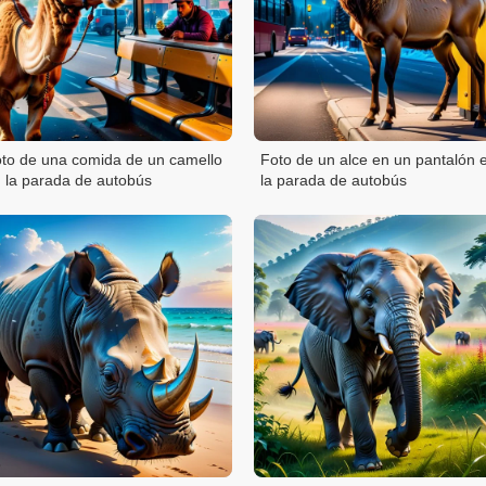
to de una comida de un camello
Foto de un alce en un pantalón 
 la parada de autobús
la parada de autobús