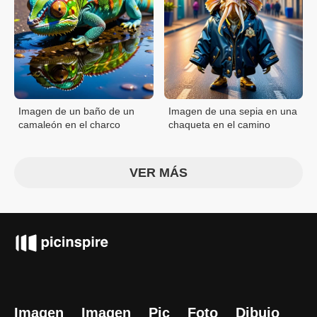
Imagen de un baño de un
Imagen de una sepia en una
camaleón en el charco
chaqueta en el camino
VER MÁS
Imagen
Imagen
Pic
Foto
Dibujo