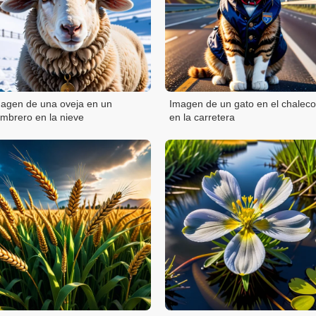
agen de una oveja en un
Imagen de un gato en el chaleco
mbrero en la nieve
en la carretera