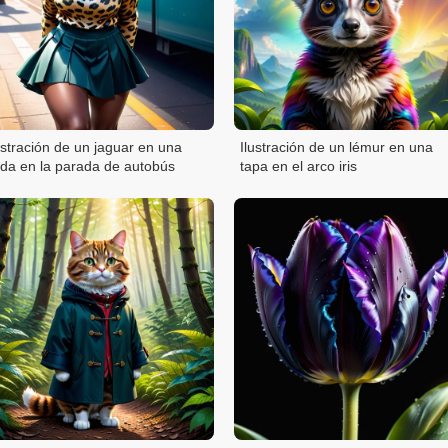
ustración de un jaguar en una
Ilustración de un lémur en una
lda en la parada de autobús
tapa en el arco iris