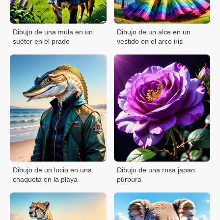
Dibujo de una mula en un
Dibujo de un alce en un
suéter en el prado
vestido en el arco iris
Dibujo de un lucio en una
Dibujo de una rosa japan
chaqueta en la playa
púrpura