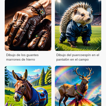
Dibujo de los guantes
Dibujo del puercoespín en el
marrones de hierro
pantalón en el campo