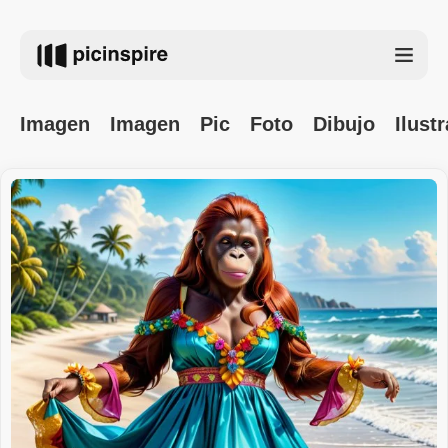
Imagen
Imagen
Pic
Foto
Dibujo
Ilust