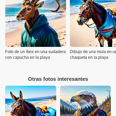
Foto de un íbex en una sudadera
Dibujo de una mula en u
con capucha en la playa
chaqueta en la playa
Otras fotos interesantes