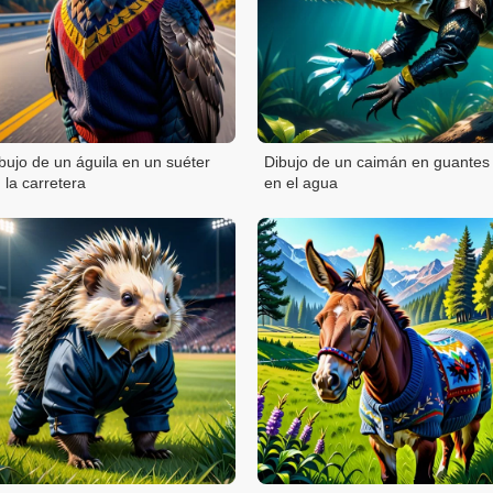
bujo de un águila en un suéter
Dibujo de un caimán en guantes
 la carretera
en el agua