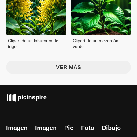
Clipart de un laburnum de
Clipart de un mezereón
trigo
verde
VER MÁS
Imagen
Imagen
Pic
Foto
Dibujo