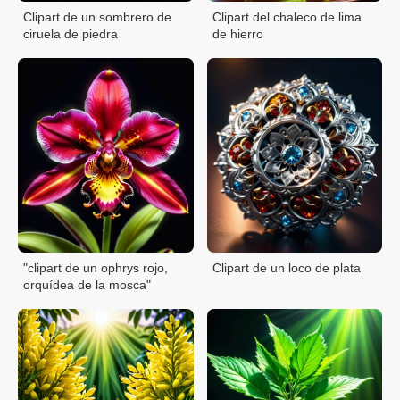
Clipart de un sombrero de
Clipart del chaleco de lima
ciruela de piedra
de hierro
"clipart de un ophrys rojo,
Clipart de un loco de plata
orquídea de la mosca"